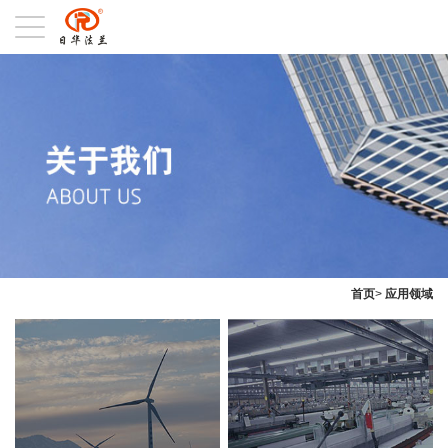
风
纺
首页
>
应用领域
电
织
Wind
Textile