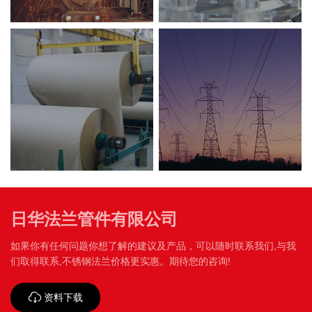
造
电
纸
力
aper
power
日华法兰管件有限公司
如果你有任何问题你想了解的建议及产品，可以随时联系我们,与我
们取得联系,不锈钢法兰价格更实惠。期待您的咨询!
资料下载