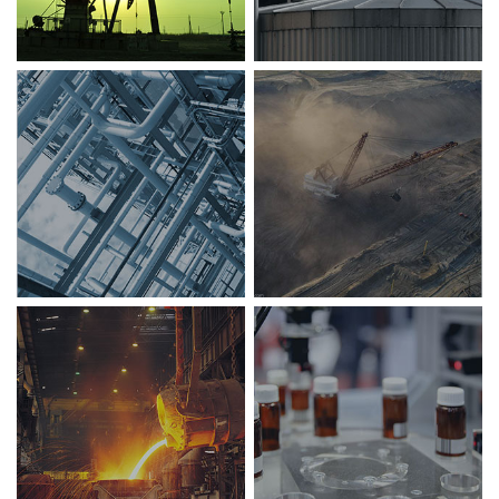
天
然
采
气
矿
atural
mining
gas
冶
制
金
药
etal
medicines