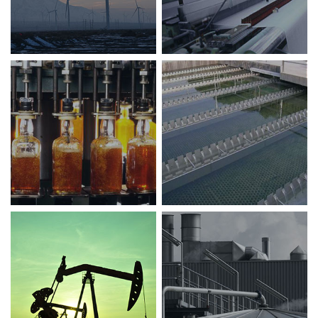
水
饮
处
料
理
rinks
water
石
化
油
工
oil
chemical